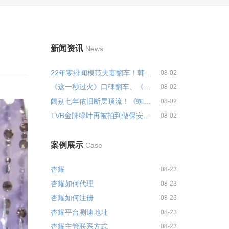
新闻资讯
News
22年零绯闻模范夫妻翻车！韩国影...
08-02
《这一秒过火》口碑翻车、《刺棠...
08-02
阔别七年依旧断层顶流！《蜘蛛侠...
08-02
TVB金牌绿叶再被拍到做保安，...
08-02
案例展示
Case
杏耀
08-23
杏耀如何代理
08-23
杏耀如何注册
08-23
杏耀平台测速地址
08-23
杏耀主管联系方式
08-23