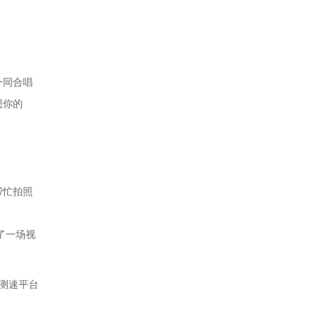
一同合唱
想你的
帮忙拍照
了一场视
测速平台