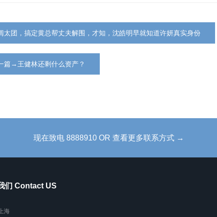
阔太团，搞定黄总帮丈夫解围，才知，沈皓明早就知道许妍真实身份
一篇→王健林还剩什么资产？
现在致电 8888910 OR 查看更多联系方式 →
们 Contact US
上海