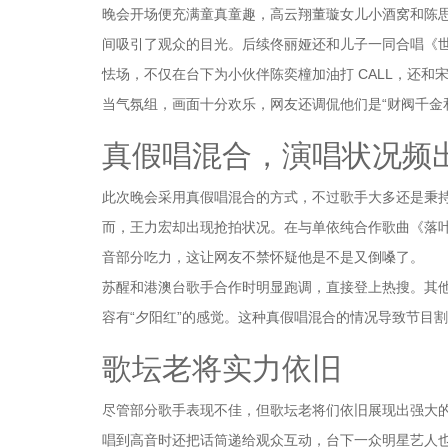
晚会开场便充满童真童趣，高云翔董璇女儿小酒窝和陈
间吸引了观众的目光。后续佟丽娅还和儿子一同合唱《
怯场，不仅在台下为小伙伴陈奕橦加油打 CALL，还
当气氛组，画面十分欢乐，网友还调侃他们是“财阀千金
真假唱混合，演唱状况频
此次晚会采用真假唱混合的方式，不过歌手大多还是秉
而，王力宏却出现抢拍状况。在与单依纯合作歌曲《落
音部分吃力，这让网友不禁怀疑他是不是又倒嗓了。
苏醒和港澳台歌手合作时明显跑调，直接登上热搜。其
容有“夕阳红”的感觉。这种真假唱混合的情况导致节目
歌坛老将实力依旧
尽管部分歌手表现不佳，但歌坛老将们依旧展现出强大的
唱到高音时还把话筒递给观众互动，台下一众明星艺人也