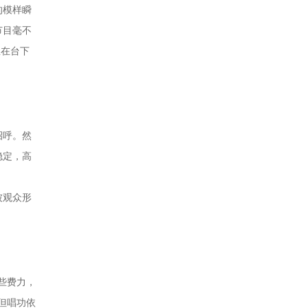
的模样瞬
节目毫不
坐在台下
招呼。然
稳定，高
被观众形
些费力，
但唱功依