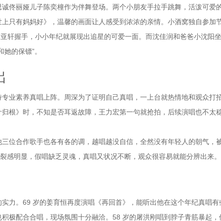
思诚佟丽娅儿子陈奕橦作为伴舞登场。两个小朋友手拉手跳舞，活泼可爱
世上只有妈妈好》，温馨的画面让人感受到浓浓的亲情。小酒窝独自参加
和宋亚轩握手，小小年纪就展现出追星的可爱一面。而沈佳润和爸爸小沈阳
和她的保镖”。
出
持专业素养真唱上阵。周深为了证明自己真唱，一上台就热情地和观众打
叶归根》时，不知是否耳返故障，王力宏第一句就抢拍，后续演唱也不太
他三位合作歌手也各有各的调，越唱越没自信，全然没有年轻人的朝气，
割裂感明显，假唱缺乏灵魂，真唱又状况不断，观众很容易就能分辨出来。
实力。69 岁的姜育恒再度演唱《再回首》，能听出他在这个年纪真唱有
积极配合合唱，现场氛围十分融洽。58 岁的屠洪刚唱到脖子青筋暴起，