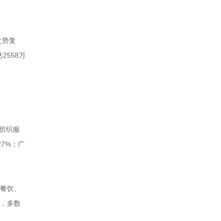
之势复
558万
国纺织服
7%；广
的餐饮、
察，多数