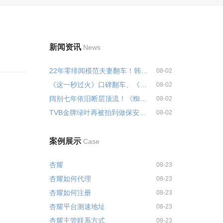
新闻资讯
News
22年零绯闻模范夫妻翻车！韩国影...
08-02
《这一秒过火》口碑翻车、《刺棠...
08-02
阔别七年依旧断层顶流！《蜘蛛侠...
08-02
TVB金牌绿叶再被拍到做保安，...
08-02
案例展示
Case
杏耀
08-23
杏耀如何代理
08-23
杏耀如何注册
08-23
杏耀平台测速地址
08-23
杏耀主管联系方式
08-23