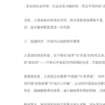
- 安全的社会环境：社会治安大幅好转，民众不排外的“
当然，入境体验仍存优化空间。部分游客面临网络不通、
况，提示服务配套需进一步完善。
三、超越经济：开放与认知的双向重塑
入境游的深层价值，在于推动“改革”与“开放”的良性互
的“催化剂”——只有以开放姿态对标国际先进，才能发
更重要的是，入境游正在重塑“中国观”与“世界观”。2
历打破“政客叙事”与“纸片人印象”，认识到中国是由
奔赴，能破解脸谱化抹黑，减少被政客利用的风险，为
数据显示，来华游客中持正面看法者占多数，回头客比