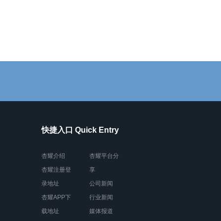
快捷入口 Quick Entry
杏耀介绍
杏耀平台分
杏耀注册登
享
录地址
公司新闻
杏耀APP下
行业新闻
载地址
媒体报道