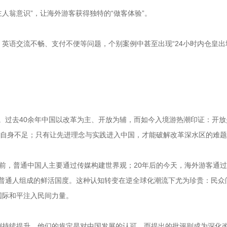
主人翁意识”，让海外游客获得独特的“做客体验”。
英语交流不畅、支付不便等问题，个别案例中甚至出现“24小时内仓皇出
动。过去40余年中国以改革为主、开放为辅，而如今入境游热潮印证：开
现自身不足；只有让先进理念与实践进入中国，才能破解改革深水区的难
0年前，普通中国人主要通过传媒构建世界观；20年后的今天，海外游客通
无数普通人组成的鲜活国度。这种认知转变在逆全球化潮流下尤为珍贵：民众
国际和平注入民间力量。
例持续提升。他们的肯定是对中国发展的认可，而提出的批评则成为深化