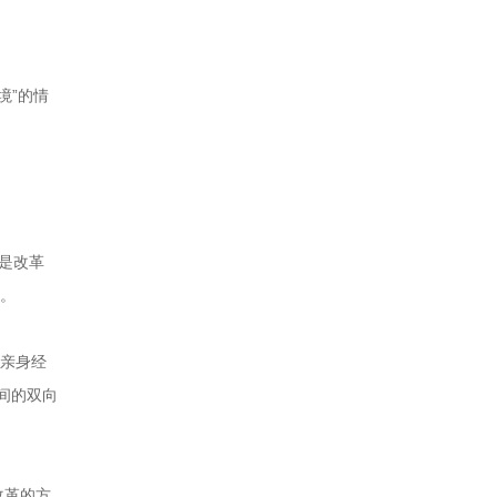
境”的情
放是改革
题。
过亲身经
间的双向
改革的方